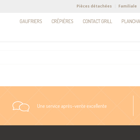
Pièces détachées
Familiale
GAUFRIERS
CRÊPIÈRES
CONTACT GRILL
PLANCH
Une service après-vente excellente