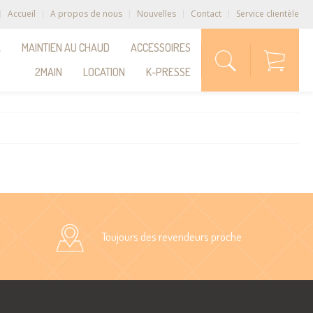
Accueil
A propos de nous
Nouvelles
Contact
Service clientèle
A
MAINTIEN AU CHAUD
ACCESSOIRES
2MAIN
LOCATION
K-PRESSE
Toujours des revendeurs proche