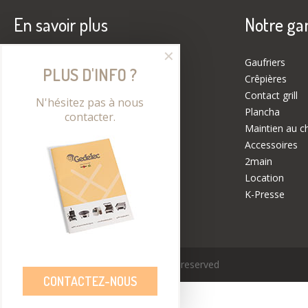
En savoir plus
Notre g
✕
Contactez-nous
Gaufriers
PLUS D'INFO ?
Showroom
Crêpières
A propos de nous
Contact grill
N'hésitez pas à nous
Dernières nouvelles
Plancha
contacter.
Entretien
Maintien au c
Accessoires
2main
Location
K-Presse
Copyright © 2026 GEDELEC All rights reserved
CONTACTEZ-NOUS