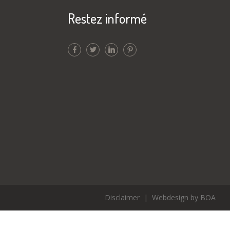
Restez informé
Disclaimer
|
Webdesign by BOA