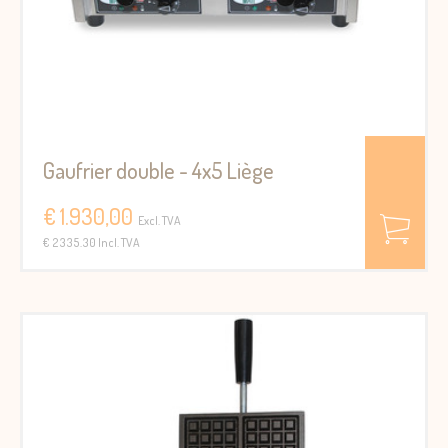
Gaufrier double - 4x5 Liège
€ 1.930,00
Excl. TVA
€ 2335.30 Incl. TVA