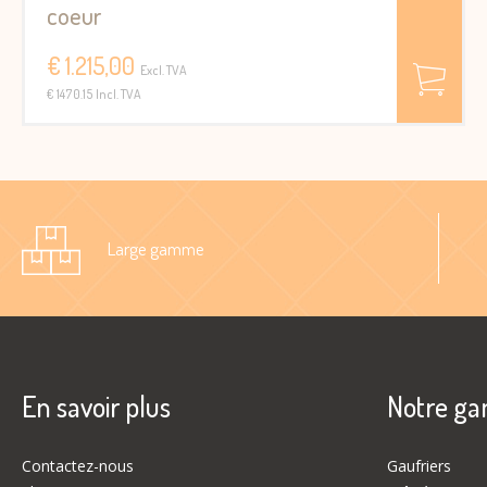
coeur
€ 1.215,00
Excl. TVA
€ 1470.15 Incl. TVA
Large gamme
En savoir plus
Notre g
Contactez-nous
Gaufriers