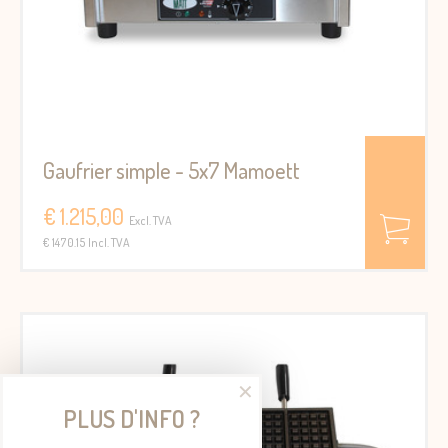
Gaufrier simple - 5x7 Mamoett
€ 1.215,00
Excl. TVA
€ 1470.15 Incl. TVA
✕
PLUS D'INFO ?