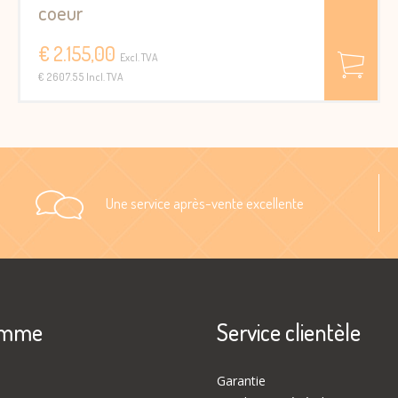
coeur
€ 2.155,00
Excl. TVA
€ 2607.55 Incl. TVA
Une service après-vente excellente
amme
Service clientèle
Garantie