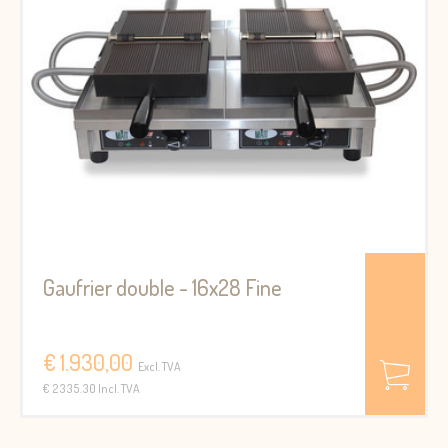
Gaufrier double - 16x28 Fine
€ 1.930,00
Excl. TVA
€ 2335.30 Incl. TVA