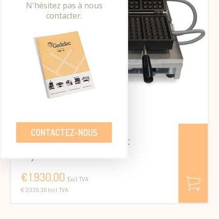
N'hésitez pas à nous
contacter.
CONTACTEZ-NOUS
Gaufrier double - 4x7 Petit
déjeuner
€ 1.930,00
Excl. TVA
€ 2335.30 Incl. TVA