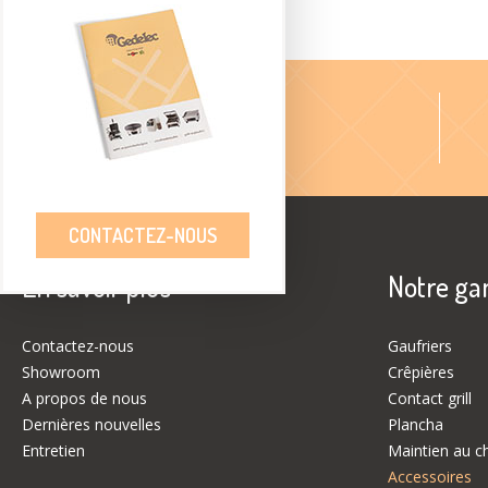
Large gamme
CONTACTEZ-NOUS
En savoir plus
Notre g
Contactez-nous
Gaufriers
Showroom
Crêpières
A propos de nous
Contact grill
Dernières nouvelles
Plancha
Entretien
Maintien au c
Accessoires