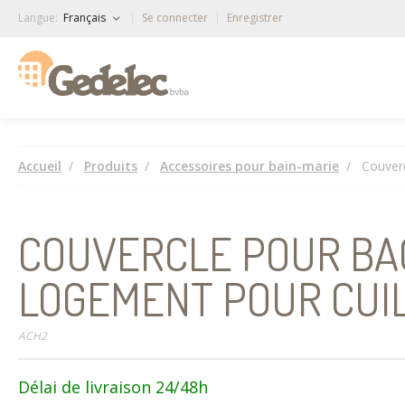
Langue:
Français
Se connecter
Enregistrer
Accueil
Produits
Accessoires pour bain-marie
Couverc
COUVERCLE POUR BAC
LOGEMENT POUR CUI
ACH2
Délai de livraison 24/48h