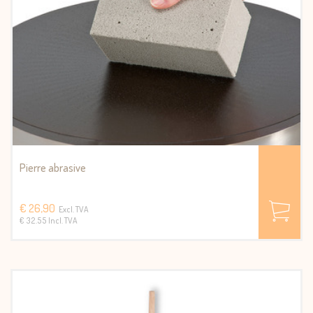
Pierre abrasive
€ 26,90
Excl. TVA
€ 32.55 Incl. TVA