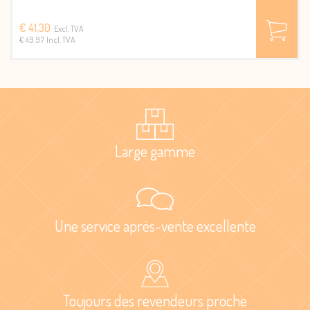
€ 41,30
Excl. TVA
€ 49.97 Incl. TVA
Large gamme
Une service après-vente excellente
Toujours des revendeurs proche