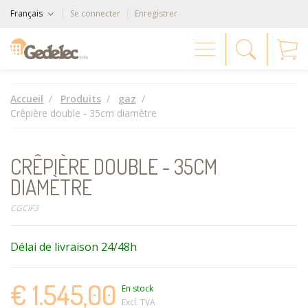
Français
Se connecter
Enregistrer
Accueil
Produits
gaz
Crêpière double - 35cm diamètre
CRÊPIÈRE DOUBLE - 35CM
DIAMÈTRE
CGCIF3
Délai de livraison 24/48h
€ 1.545,00
En stock
Excl. TVA