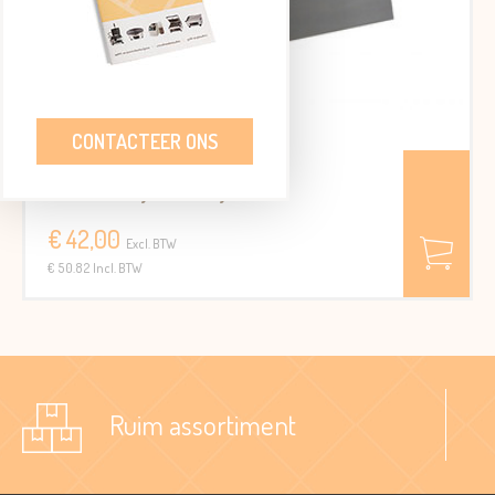
CONTACTEER ONS
Houder 4 ijshoorntjes
€ 42,00
Excl. BTW
€ 50.82 Incl. BTW
Ruim assortiment