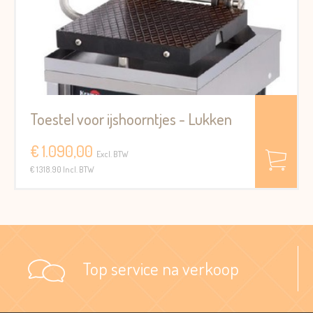
Toestel voor ijshoorntjes - Lukken
€ 1.090,00
Excl. BTW
€ 1318.90 Incl. BTW
Top service na verkoop