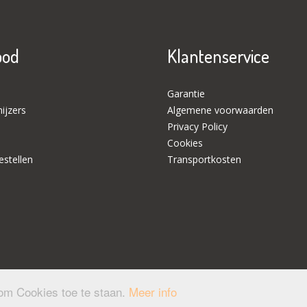
bod
Klantenservice
Garantie
ijzers
Algemene voorwaarden
Privacy Policy
Cookies
stellen
Transportkosten
 om Cookies toe te staan.
Meer info