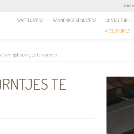
Onde
WAFELIJZERS
PANNENKOEKENIJZERS
CONTACTGRILL
ACCESSOIRES
at om ijshoorntjes te vormen
ORNTJES TE