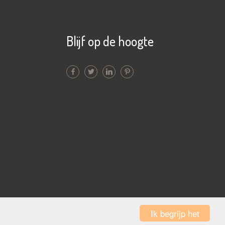
Blijf op de hoogte
Ik begrijp het
Disclaimer
|
Webdesign by BOA