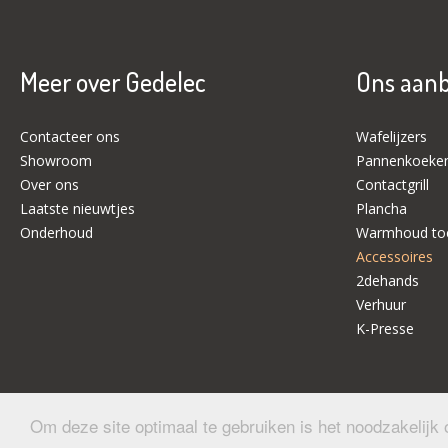
Meer over Gedelec
Ons aan
Contacteer ons
Wafelijzers
Showroom
Pannenkoeken
Over ons
Contactgrill
Laatste nieuwtjes
Plancha
Onderhoud
Warmhoud toe
Accessoires
2dehands
Verhuur
K-Presse
Om deze site optimaal te gebruiken is het noodzakelijk
Copyright © 2026 GEDELEC All rights reserved