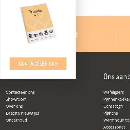
Ruim assortiment
CONTACTEER ONS
Meer over Gedelec
Ons aan
Contacteer ons
Wafelijzers
Showroom
Pannenkoeken
Over ons
Contactgrill
Laatste nieuwtjes
Plancha
Onderhoud
Warmhoud toe
Accessoires