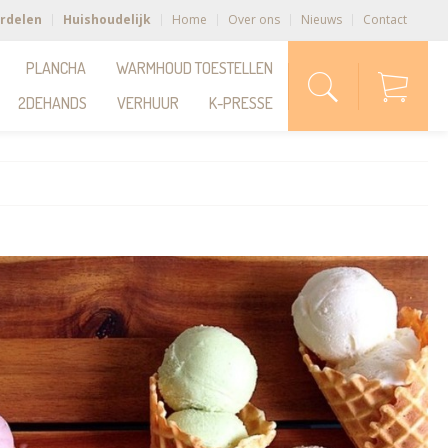
rdelen
Huishoudelijk
Home
Over ons
Nieuws
Contact
PLANCHA
WARMHOUD TOESTELLEN
2DEHANDS
VERHUUR
K-PRESSE