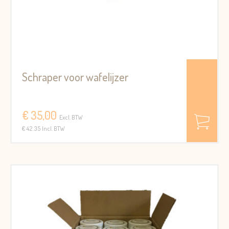
Schraper voor wafelijzer
€ 35,00
Excl. BTW
€ 42.35 Incl. BTW