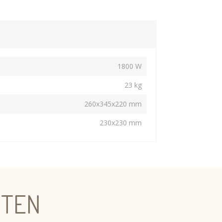
1800 W
23 kg
260x345x220 mm
230x230 mm
CTEN