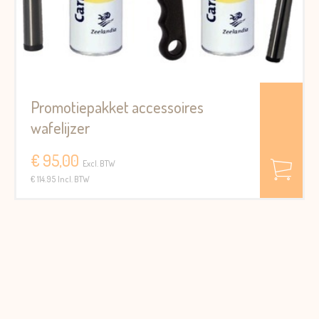
Promotiepakket accessoires
wafelijzer
€ 95,00
Excl. BTW
€ 114.95 Incl. BTW