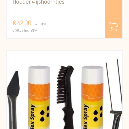
Houder 4 ijshoorntjes
€ 42,00
Excl. BTW
€ 50.82 Incl. BTW