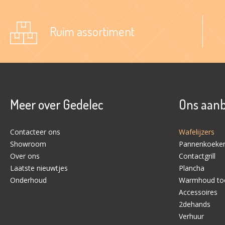
Ruim assortiment
Meer over Gedelec
Ons aan
Contacteer ons
Wafelijzers
Showroom
Pannenkoeken
Over ons
Contactgrill
Laatste nieuwtjes
Plancha
Onderhoud
Warmhoud toe
Accessoires
2dehands
Verhuur