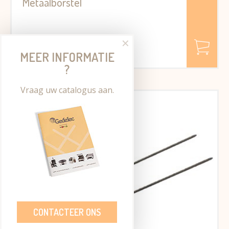
Metaalborstel
€ 21,00
✕
Excl. BTW
MEER INFORMATIE
€ 25.41 Incl. BTW
?
Vraag uw catalogus aan.
CONTACTEER ONS